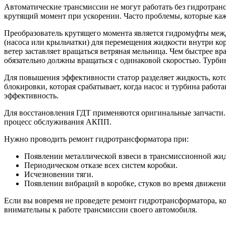
Автоматические трансмиссии не могут работать без гидротран
крутящий момент при ускорении. Часто проблемы, которые каж
Преобразователь крутящего момента является гидромуфты межд
(насоса или крыльчатки) для перемещения жидкости внутри кор
ветер заставляет вращаться ветряная мельница. Чем быстрее вр
обязательно должны вращаться с одинаковой скоростью. Турб
Для повышения эффективности статор разделяет жидкость, кот
блокировки, которая срабатывает, когда насос и турбина рабо
эффективность.
Для восстановления ГДТ применяются оригинальные запчасти.
процесс обслуживания АКПП.
Нужно проводить ремонт гидротрансформатора при:
Появлении металлической взвеси в трансмиссионной жид
Периодическом отказе всех систем коробки.
Исчезновении тяги.
Появлении вибраций в коробке, стуков во время движени
Если вы вовремя не проведете ремонт гидротрансформатора, кор
внимательны к работе трансмиссии своего автомобиля.