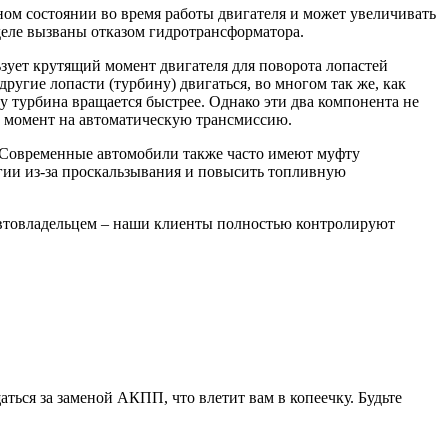
ном состоянии во время работы двигателя и может увеличивать
деле вызваны отказом гидротрансформатора.
зует крутящий момент двигателя для поворота лопастей
ругие лопасти (турбину) двигаться, во многом так же, как
му турбина вращается быстрее. Однако эти два компонента не
й момент на автоматическую трансмиссию.
. Современные автомобили также часто имеют муфту
ергии из-за проскальзывания и повысить топливную
 автовладельцем – наши клиенты полностью контролируют
ться за заменой АКПП, что влетит вам в копеечку. Будьте