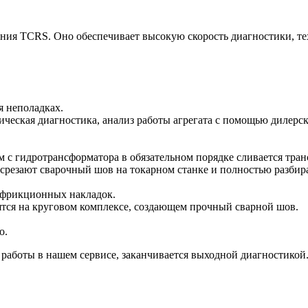
ния TCRS. Оно обеспечивает высокую скорость диагностики, т
я неполадках.
ческая диагностика, анализ работы агрегата с помощью дилерск
м с гидротрансформатора в обязательном порядке сливается тра
резают сварочный шов на токарном станке и полностью разбир
а фрикционных накладок.
тся на круговом комплексе, создающем прочный сварной шов.
о.
 работы в нашем сервисе, заканчивается выходной диагностикой