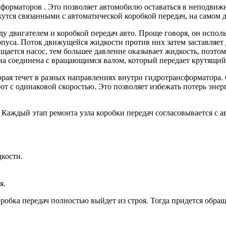
сформаторов . Это позволяет автомобилю оставаться в неподвиж
утся связанными с автоматической коробкой передач, на самом 
у двигателем и коробкой передач авто. Проще говоря, он исполь
пуса. Поток движущейся жидкости против них затем заставляет д
ащается насос, тем большее давление оказывает жидкость, поэто
ина соединена с вращающимся валом, который передает крутящи
орая течет в разных направлениях внутри гидротрансформатора
тают с одинаковой скоростью. Это позволяет избежать потерь эн
 Каждый этап ремонта узла коробки передач согласовывается с
кости.
я.
обка передач полностью выйдет из строя. Тогда придется обраща