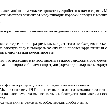
с автомобиля, вы можете привезти устройство к нам в сервис. 
боты мастеров зависит от модификации коробки передач и масш
:
маторе, связаны с изношенными подшипниками, невозможностью
яется серьезной операцией, так как для этого необходимо также 
 на рабочую силу и выбирать замену как наиболее эффективный с
ать, чистить или ремонтировать.
я, что позволяет нам восстановить гидротрансформаторы очень 
м мы повторно собираем гидротрансформатор и свариваем корпу
ансформатора проводится по предварительной записи.
Мы восстановим ГДТ вне зависимости от его исходного состоян
 началом ремонта мы полностью «обследуем» ваше авто, а после
ора.
служивания и ремонта коробок передач любого типа.